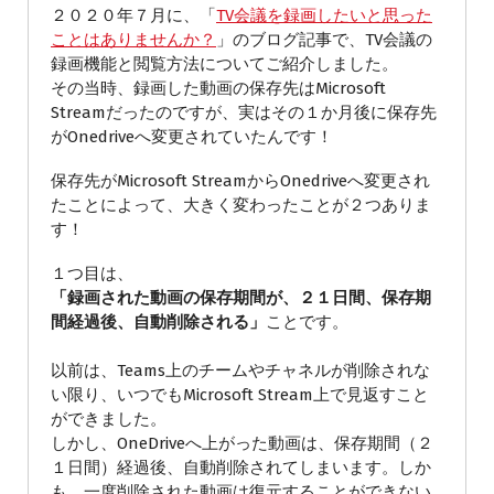
２０２０年７月に、「
TV会議を録画したいと思った
ことはありませんか？
」のブログ記事で、TV会議の
録画機能と閲覧方法についてご紹介しました。
その当時、録画した動画の保存先はMicrosoft
Streamだったのですが、実はその１か月後に保存先
がOnedriveへ変更されていたんです！
保存先がMicrosoft StreamからOnedriveへ変更され
たことによって、大きく変わったことが２つありま
す！
１つ目は、
「録画された動画の保存期間が、２１日間、保存期
間経過後、自動削除される」
ことです。
以前は、Teams上のチームやチャネルが削除されな
い限り、いつでもMicrosoft Stream上で見返すこと
ができました。
しかし、OneDriveへ上がった動画は、保存期間（２
１日間）経過後、自動削除されてしまいます。しか
も、一度削除された動画は復元することができない