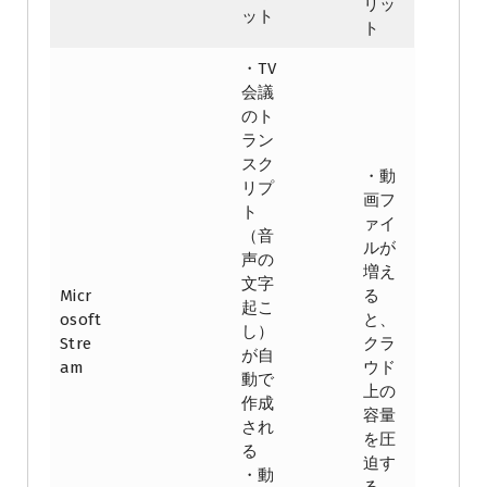
リッ
ット
ト
・TV
会議
のト
ラン
スク
・動
リプ
画フ
ト
ァイ
（音
ルが
声の
増え
文字
Micr
る
起こ
osoft
と、
し）
Stre
クラ
が自
am
ウド
動で
上の
作成
容量
され
を圧
る
迫す
・動
る