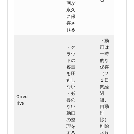
画が
永久
に保
存さ
れる
・動
・ク
画は
ラウ
一時
ドの
的な
容量
保存
を圧
（２
迫し
１日
ない
間経
・必
過
Oned
要の
後、
rive
ない
自動
動画
削
の整
除）
理を
削除
する
され