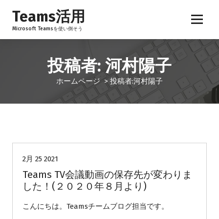
コ
Teams活用
ン
テ
Microsoft Teamsを使い倒そう
ン
ツ
へ
投稿者: 河村陽子
ス
キ
ホームページ
>
投稿者:河村陽子
ッ
プ
未分類
2月 25 2021
Teams TV会議動画の保存先が変わりま
した！(２０２０年８月より)
こんにちは。Teamsチームブログ担当です。